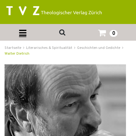
0
Startseite
Literarisches & Spiritualität
Geschichten und Gedichte
Walter Dietrich