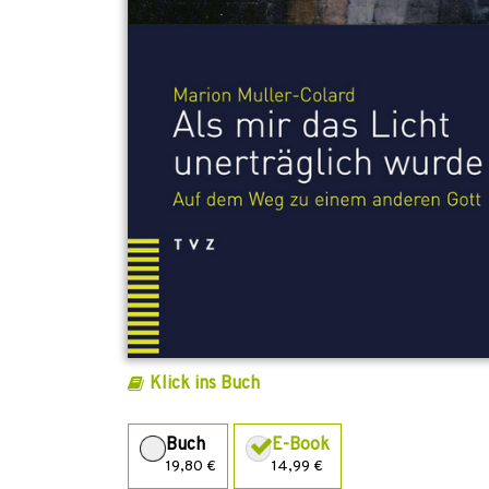
Klick ins Buch
Buch
E-Book
19,80 €
14,99 €