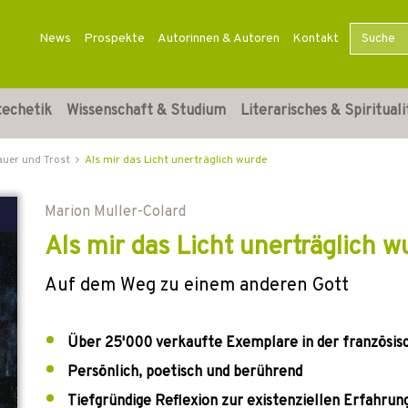
News
Prospekte
Autorinnen & Autoren
Kontakt
techetik
Wissenschaft & Studium
Literarisches & Spirituali
auer und Trost
Als mir das Licht unerträglich wurde
Marion Muller-Colard
Als mir das Licht unerträglich w
Auf dem Weg zu einem anderen Gott
Über 25'000 verkaufte Exemplare in der französis
Persönlich, poetisch und berührend
Tiefgründige Reflexion zur existenziellen Erfahrun