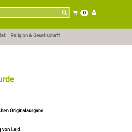
0
tät
Religion & Gesellschaft
urde
chen Originalausgabe
g von Leid