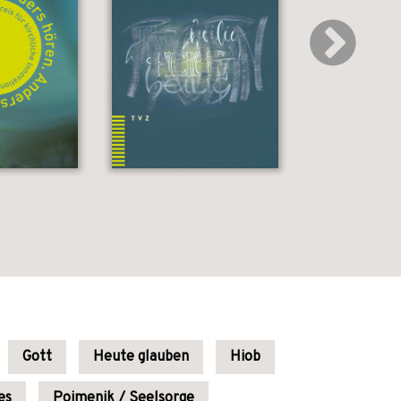
Gott
Heute glauben
Hiob
es
Poimenik / Seelsorge