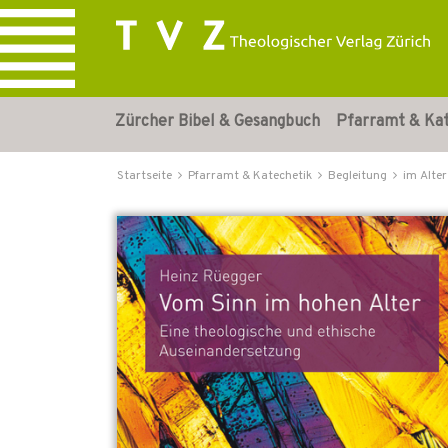
Zürcher Bibel & Gesangbuch
Pfarramt & Ka
Startseite
Pfarramt & Katechetik
Begleitung
im Alter