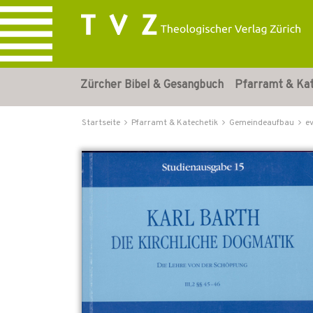
Zürcher Bibel & Gesangbuch
Pfarramt & Ka
Startseite
Pfarramt & Katechetik
Gemeindeaufbau
e