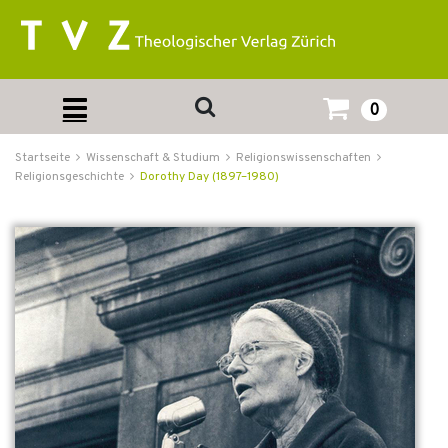
0
Startseite
Wissenschaft & Studium
Religionswissenschaften
Religionsgeschichte
Dorothy Day (1897–1980)