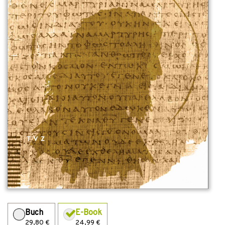
Buch
E-Book
29,80 €
24,99 €