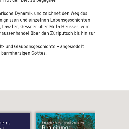
r Not der Zeit zu begegnen.
narische Dynamik und zeichnet den Weg des
reignissen und einzelnen Lebensgeschichten
h, Lavater, Gessner über Meta Heusser, vom
raussenhandel über den Züriputsch bis hin zur
dt- und Glaubensgeschichte – angesiedelt
 barmherzigen Gottes.