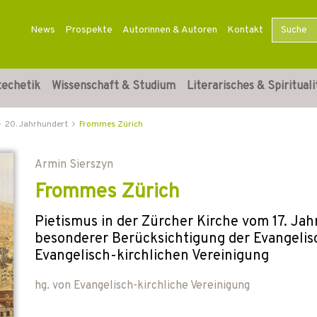
News
Prospekte
Autorinnen & Autoren
Kontakt
techetik
Wissenschaft & Studium
Literarisches & Spirituali
20. Jahrhundert
Frommes Zürich
Armin Sierszyn
Frommes Zürich
Pietismus in der Zürcher Kirche vom 17. Jah
besonderer Berücksichtigung der Evangelis
Evangelisch-kirchlichen Vereinigung
hg. von
Evangelisch-kirchliche Vereinigung