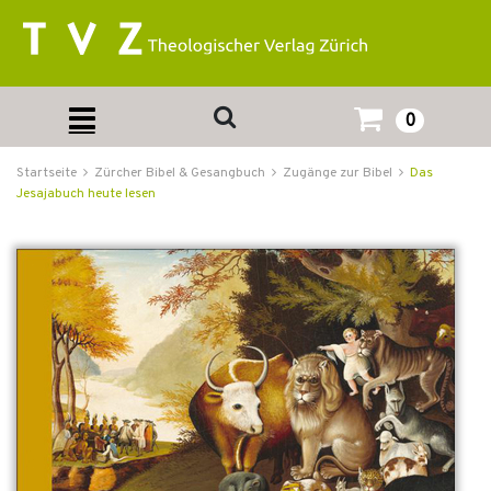
0
Startseite
Zürcher Bibel & Gesangbuch
Zugänge zur Bibel
Das
Jesajabuch heute lesen