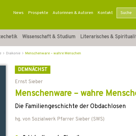
News
Prospekte
Autorinnen & Autoren
Kontakt
techetik
Wissenschaft & Studium
Literarisches & Spirituali
e
Diakonie
Menschenware – wahre Menschen
DEMNÄCHST
Ernst Sieber
Menschenware – wahre Mensch
Die Familiengeschichte der Obdachlosen
hg. von
Sozialwerk Pfarrer Sieber (SWS)