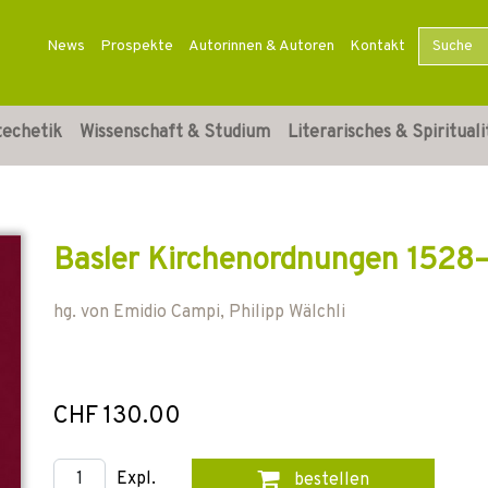
News
Prospekte
Autorinnen & Autoren
Kontakt
techetik
Wissenschaft & Studium
Literarisches & Spirituali
Basler Kirchenordnungen 1528
hg. von
Emidio Campi
,
Philipp Wälchli
CHF 130.00
Expl.
bestellen