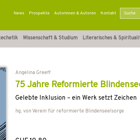
News
Prospekte
Autorinnen & Autoren
Kontakt
techetik
Wissenschaft & Studium
Literarisches & Spirituali
Angelina Greeff
75 Jahre Reformierte Blindense
Gelebte Inklusion – ein Werk setzt Zeichen
hg. von
Verein für reformierte Blindenseelsorge