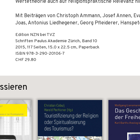
Wertetheorie auch auf religionspraktische Relevanz hi
Mit Beiträgen von Christoph Ammann, Josef Annen, E
Joas, Antonius Liedhegener, Georg Pfleiderer, Hanspet
Edition NZN bei TVZ
Schriften Paulus Akademie Zürich, Band 10
2015
,
117
Seiten, 15.0 x 22.5 cm,
Paperback
ISBN
978-3-290-20106-7
CHF 29.80
ssieren