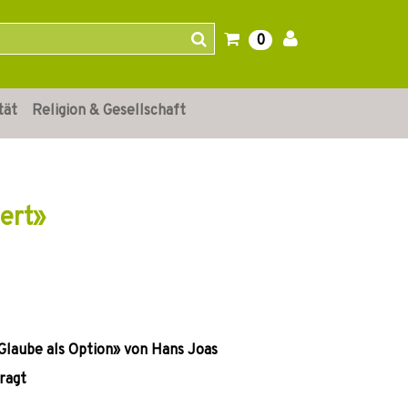
0
tät
Religion & Gesellschaft
iert»
Glaube als Option» von Hans Joas
ragt