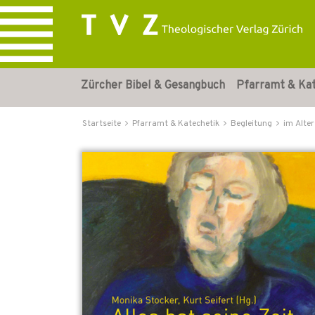
Zürcher Bibel & Gesangbuch
Pfarramt & Ka
Startseite
Pfarramt & Katechetik
Begleitung
im Alter