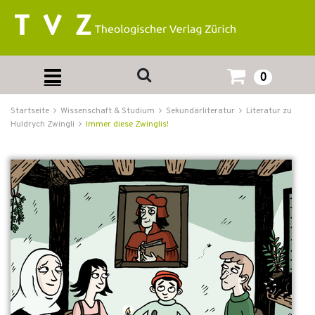
0
Startseite
Wissenschaft & Studium
Sekundärliteratur
Literatur zu
Huldrych Zwingli
Immer diese Zwinglis!