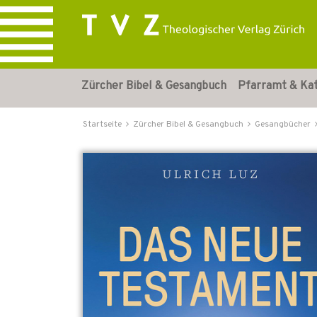
Zürcher Bibel & Gesangbuch
Pfarramt & Ka
Startseite
Zürcher Bibel & Gesangbuch
Gesangbücher