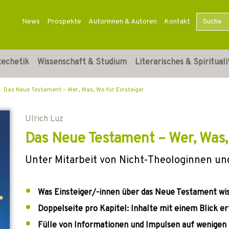
News
Prospekte
Autorinnen & Autoren
Kontakt
techetik
Wissenschaft & Studium
Literarisches & Spirituali
Das Neue Testament – Wer, Was, Wo für Einsteiger
Ulrich Luz
Das Neue Testament – Wer, Was,
Unter Mitarbeit von Nicht-Theologinnen un
Was Einsteiger/-innen über das Neue Testament wi
Doppelseite pro Kapitel: Inhalte mit einem Blick er
Fülle von Informationen und Impulsen auf wenigen