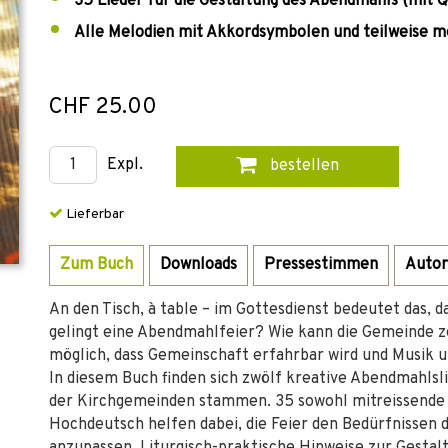
35 Lieder für die Gestaltung des Abendmahls (mit
Alle Melodien mit Akkordsymbolen und teilweise m
CHF 25.00
Expl.
bestellen
Lieferbar
Zum Buch
Downloads
Pressestimmen
Autor
An den Tisch, à table – im Gottesdienst bedeutet das, 
gelingt eine Abendmahlfeier? Wie kann die Gemeinde z
möglich, dass Gemeinschaft erfahrbar wird und Musik
In diesem Buch finden sich zwölf kreative Abendmahlslit
der Kirchgemeinden stammen. 35 sowohl mitreissende w
Hochdeutsch helfen dabei, die Feier den Bedürfnissen