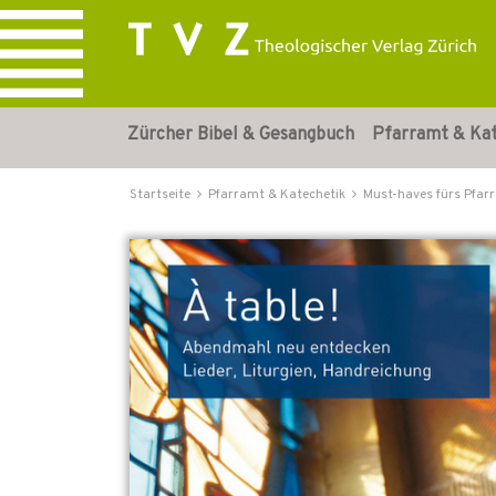
Zürcher Bibel & Gesangbuch
Pfarramt & Ka
Startseite
Pfarramt & Katechetik
Must-haves fürs Pfar