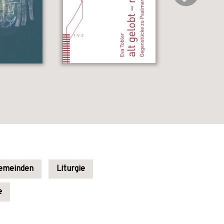
emeinden
Liturgie
e