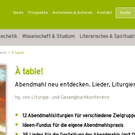
News
Prospekte
Autorinnen & Autoren
Kontakt
techetik
Wissenschaft & Studium
Literarisches & Spirituali
ramt
À table!
À table!
Abendmahl neu entdecken. Lieder, Liturgie
hg. von
Liturgie- und Gesangbuchkonferenz
12 Abendmahlsliturgien für verschiedene Zielgrupp
Ideen-Fundus für die eigene Abendmahlspraxis