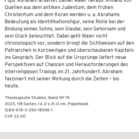
Figur Abraham arbeitet Daniel Maier heraus. Anhand von
Quellen aus dem antiken Judentum, dem frühen
Christentum und dem Koran werden u. a. Abrahams
Bedeutung als Identifikationsfigur, seine Rolle bei der
Bindung seines Sohns, sein Glaube, sein Gehorsam und
sein Glück beleuchtet. Dabei geht Maier nicht
chronologisch vor, sondern bringt die Sichtweisen auf den
Patriarchen in kurzweiligen und überschaubaren Kapiteln
ins Gespräch. Der Blick auf die Ursprünge liefert neue
Perspektiven auf Chancen und Herausforderungen des
interreligiösen Trialogs im 21. Jahrhundert. Abraham
fasziniert mit seiner Wirkung durch die Zeiten – bis
heute.
Theologische Studien, Band NF 19
2023
,
118
Seiten, 14.0 x 21.0 cm,
Paperback
ISBN
978-3-290-18596-1
CHF 22.00