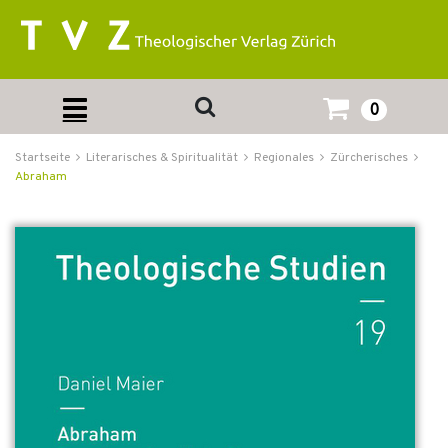
0
Startseite
Literarisches & Spiritualität
Regionales
Zürcherisches
Abraham