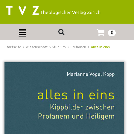
0
Startseite
Wissenschaft & Studium
Editionen
alles in eins