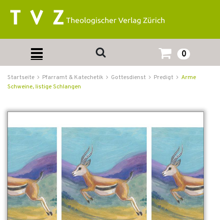
0
Startseite
Pfarramt & Katechetik
Gottesdienst
Predigt
Arme
Schweine, listige Schlangen