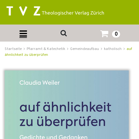
0
Startseite
Pfarramt & Katechetik
Gemeindeaufbau
katholisch
auf
ähnlichkeit zu überprüfen