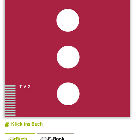
Klick ins Buch
Buch
E-Book