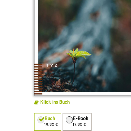
Klick ins Buch
Buch
E-Book
19,80 €
17,80 €