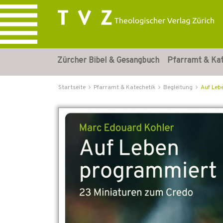
Zürcher Bibel & Gesangbuch
Pfarramt & Ka
Startseite
Pfarramt & Katechetik
Begleitung
Auf Leb