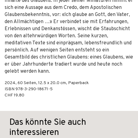
Inhalte des Glaubens. In jeder seiner Miniaturen nimmt er
sich eine Aussage aus dem Credo, dem Apostolischen
Glaubensbekenntnis, vor: «Ich glaube an Gott, den Vater,
den Allmächtigen …» Er verbindet sie mit Erfahrungen,
Erlebnissen und Denkanstössen, wischt die Staubschicht
von den altehrwürdigen Worten. Seine kurzen,
meditativen Texte sind einprägsam, lebensfreundlich und
persönlich. Auf wenigen Seiten entsteht so ein
Gesamtbild des christlichen Glaubens: eines Glaubens, wie
er über Jahrhunderte tradiert wurde und heute noch
gelebt werden kann.
2024
,
60
Seiten, 12.5 x 20.0 cm,
Paperback
ISBN
978-3-290-18671-5
CHF 19.80
Das könnte Sie auch
interessieren