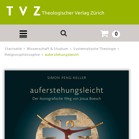
0
Startseite
Wissenschaft & Studium
Systematische Theologie
Religionsphilosophie
auferstehungsleicht