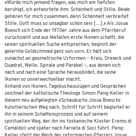
«Würde mich jemand fragen, was mich am tiefsten
beruhigt, ich antwortete ihm: Schönheit und Stille. Beide
gehören für mich zusammen, denn Schönheit verbreitet
Stille. Gott muss so unsagbar schön sein […].» Als Josua
Boesch sich Ende der 1970er Jahre aus dem Pfarrberuf
zurückzieht und aus Metallen erste Ikonen schafft, die
seiner spirituellen Suche entsprechen, beginnt der
gelernte Goldschmied ganz von vorn. Er hält sich
zunächst an geometrische Urformen – Kreis, Dreieck und
Quadrat, Welle, Spirale und Parabel –, aus denen sich
nach und nach eine Sprache herausbildet, die seine
Ikonen so unverwechselbar macht.
Anhand von Ikonen, Tagebuchauszügen und Gesprächen
zeichnet der katholische Theologe Simon Peng-Keller in
diesem neu aufgelegten «Schaubuch» Josua Boeschs
künstlerischen Weg nach. Schritt für Schritt begleitet er
ihn in seinem Schaffensprozess und auf seinem
spirituellen Weg, der ihn ins toskanische Kloster Eremo di
Camaldoli und später nach Farneta di Soci führt. Peng-
Keller stellt das Werk des reformierten Pfarrers Josua