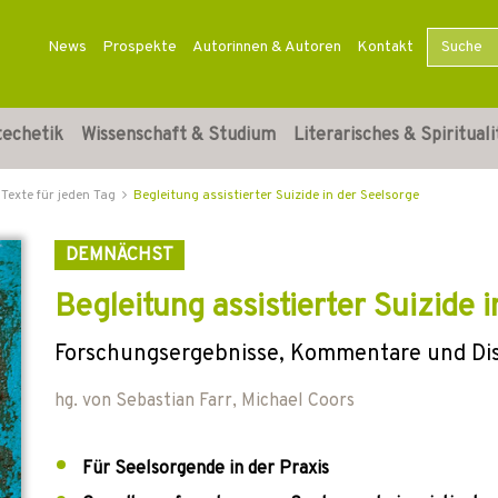
News
Prospekte
Autorinnen & Autoren
Kontakt
techetik
Wissenschaft & Studium
Literarisches & Spirituali
Texte für jeden Tag
Begleitung assistierter Suizide in der Seelsorge
DEMNÄCHST
Begleitung assistierter Suizide 
Forschungsergebnisse, Kommentare und Di
hg. von
Sebastian Farr
,
Michael Coors
Für Seelsorgende in der Praxis