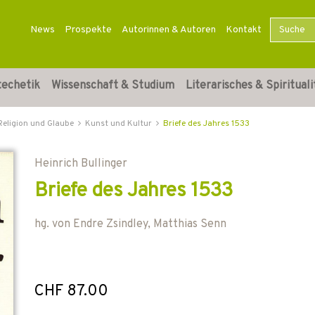
News
Prospekte
Autorinnen & Autoren
Kontakt
techetik
Wissenschaft & Studium
Literarisches & Spirituali
Religion und Glaube
Kunst und Kultur
Briefe des Jahres 1533
Heinrich Bullinger
Briefe des Jahres 1533
hg. von
Endre Zsindley
,
Matthias Senn
CHF 87.00