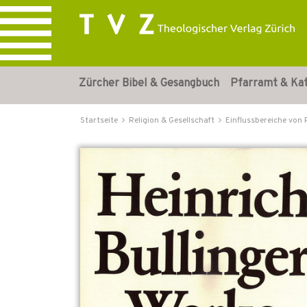
Zürcher Bibel & Gesangbuch
Pfarramt & Ka
Startseite
Religion & Gesellschaft
Einflussbereiche von 