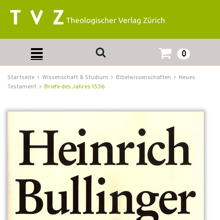
0
Startseite
Wissenschaft & Studium
Bibelwissenschaften
Neues
Testament
Briefe des Jahres 1536