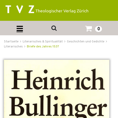
0
Startseite
Literarisches & Spiritualität
Geschichten und Gedichte
Literarisches
Briefe des Jahres 1537