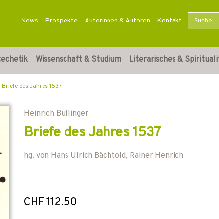
News
Prospekte
Autorinnen & Autoren
Kontakt
techetik
Wissenschaft & Studium
Literarisches & Spirituali
Briefe des Jahres 1537
Heinrich Bullinger
Briefe des Jahres 1537
hg. von
Hans Ulrich Bächtold
,
Rainer Henrich
CHF 112.50