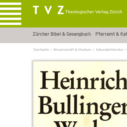
Zürcher Bibel & Gesangbuch
Pfarramt & Ka
Startseite
Wissenschaft & Studium
Sekundärliteratur