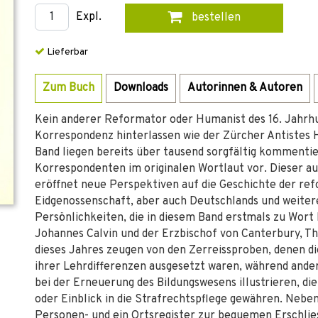
Expl.
bestellen
Lieferbar
Zum Buch
Downloads
Autorinnen & Autoren
Kein anderer Reformator oder Humanist des 16. Jahrh
Korrespondenz hinterlassen wie der Zürcher Antistes H
Band liegen bereits über tausend sorgfältig kommentie
Korrespondenten im originalen Wortlaut vor. Dieser au
eröffnet neue Perspektiven auf die Geschichte der re
Eidgenossenschaft, aber auch Deutschlands und weiter
Persönlichkeiten, die in diesem Band erstmals zu Wo
Johannes Calvin und der Erzbischof von Canterbury, T
dieses Jahres zeugen von den Zerreissproben, denen d
ihrer Lehrdifferenzen ausgesetzt waren, während ander
bei der Erneuerung des Bildungswesens illustrieren, d
oder Einblick in die Strafrechtspflege gewähren. Neb
Personen- und ein Ortsregister zur bequemen Erschlies