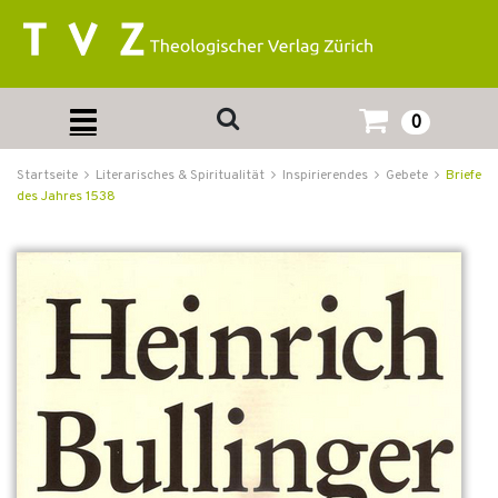
0
Startseite
Literarisches & Spiritualität
Inspirierendes
Gebete
Briefe
des Jahres 1538