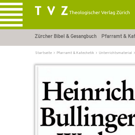
Zürcher Bibel & Gesangbuch
Pfarramt & Ka
Startseite
Pfarramt & Katechetik
Unterrichtsmaterial