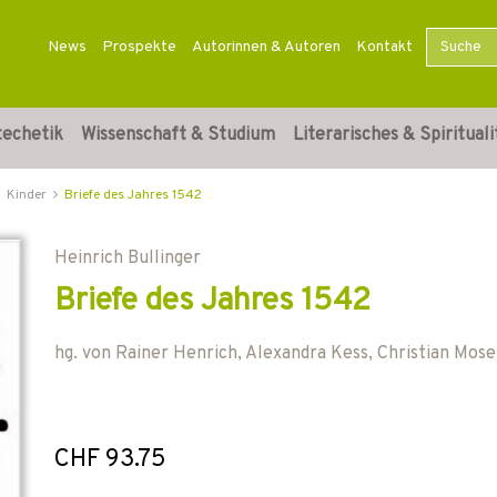
News
Prospekte
Autorinnen & Autoren
Kontakt
techetik
Wissenschaft & Studium
Literarisches & Spirituali
Kinder
Briefe des Jahres 1542
Heinrich Bullinger
Briefe des Jahres 1542
hg. von
Rainer Henrich
,
Alexandra Kess
,
Christian Mose
CHF 93.75