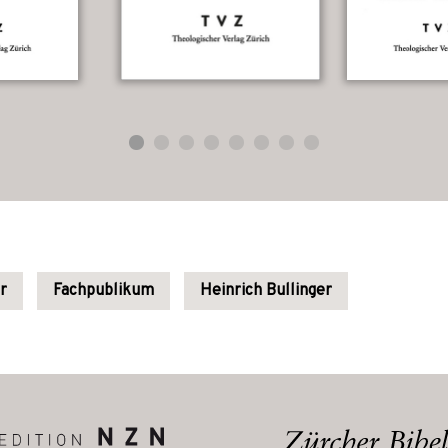
r
Fachpublikum
Heinrich Bullinger