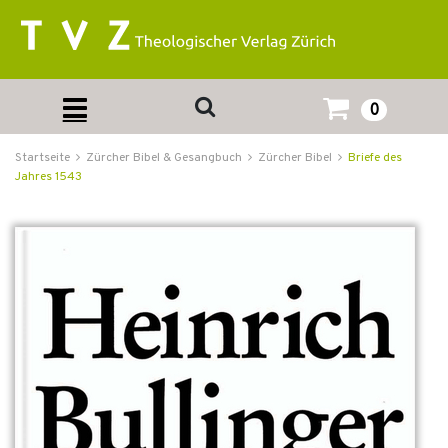
0
Startseite
Zürcher Bibel & Gesangbuch
Zürcher Bibel
Briefe des
Jahres 1543