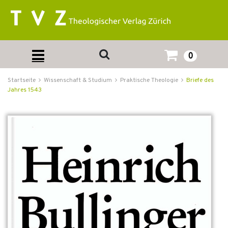
0
Startseite
Wissenschaft & Studium
Praktische Theologie
Briefe des
Jahres 1543