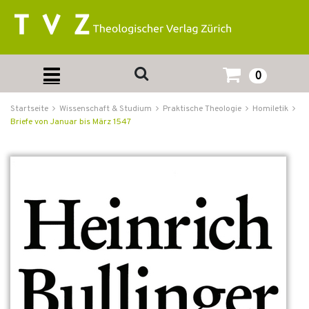
0
Startseite
Wissenschaft & Studium
Praktische Theologie
Homiletik
Briefe von Januar bis März 1547