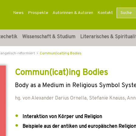
News
Prospekte
Autorinnen & Autoren
Kontakt
techetik
Wissenschaft & Studium
Literarisches & Spirituali
vangelisch-reformiert
Commun(icat)ing Bodies
Commun(icat)ing Bodies
Body as a Medium in Religious Symbol Syst
hg. von
Alexander Darius Ornella
,
Stefanie Knauss
,
Ann
Interaktion von Körper und Religion
Beispiele aus der antiken und europäischen Religio