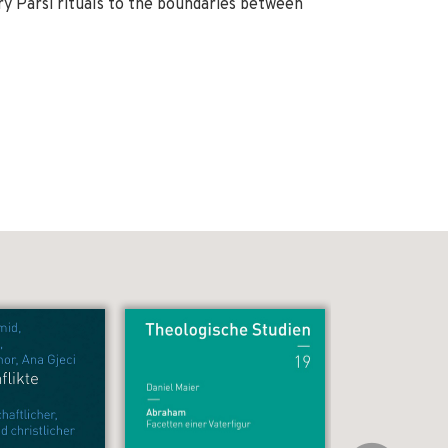
 Parsi rituals to the boundaries between