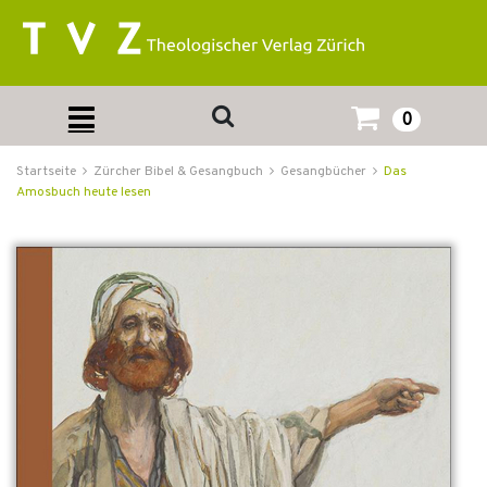
0
Startseite
Zürcher Bibel & Gesangbuch
Gesangbücher
Das
Amosbuch heute lesen