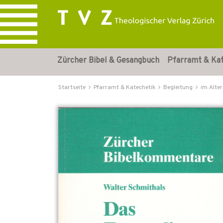
Zürcher Bibel & Gesangbuch
Pfarramt & Ka
Startseite
Pfarramt & Katechetik
Begleitung
im Alter