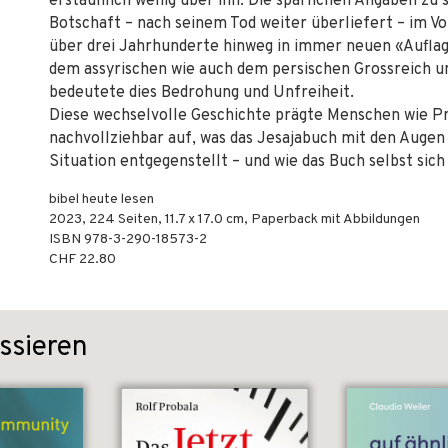
erstaunlich wenig über ihn. Die spärlichen Angaben zu 
Botschaft – nach seinem Tod weiter überliefert – im V
über drei Jahrhunderte hinweg in immer neuen «Auflag
dem assyrischen wie auch dem persischen Grossreich u
bedeutete dies Bedrohung und Unfreiheit.
Diese wechselvolle Geschichte prägte Menschen wie Pr
nachvollziehbar auf, was das Jesajabuch mit den Augen
Situation entgegenstellt – und wie das Buch selbst sic
bibel heute lesen
2023
,
224
Seiten, 11.7 x 17.0 cm,
Paperback mit Abbildungen
ISBN
978-3-290-18573-2
CHF 22.80
ssieren