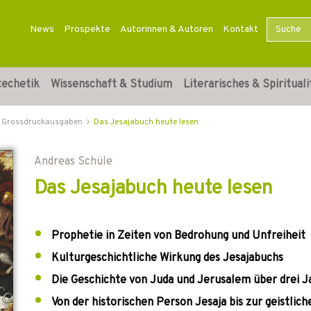
News
Prospekte
Autorinnen & Autoren
Kontakt
techetik
Wissenschaft & Studium
Literarisches & Spirituali
Grossdruckausgaben
Das Jesajabuch heute lesen
Andreas Schüle
Das Jesajabuch heute lesen
Prophetie in Zeiten von Bedrohung und Unfreiheit
Kulturgeschichtliche Wirkung des Jesajabuchs
Die Geschichte von Juda und Jerusalem über drei 
Von der historischen Person Jesaja bis zur geistlic