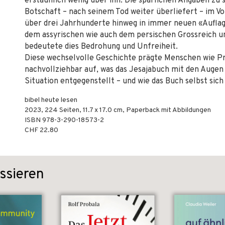
erstaunlich wenig über ihn. Die spärlichen Angaben zu 
Botschaft – nach seinem Tod weiter überliefert – im V
über drei Jahrhunderte hinweg in immer neuen «Auflag
dem assyrischen wie auch dem persischen Grossreich u
bedeutete dies Bedrohung und Unfreiheit.
Diese wechselvolle Geschichte prägte Menschen wie Pr
nachvollziehbar auf, was das Jesajabuch mit den Augen
Situation entgegenstellt – und wie das Buch selbst sic
bibel heute lesen
2023
,
224
Seiten, 11.7 x 17.0 cm,
Paperback mit Abbildungen
ISBN
978-3-290-18573-2
CHF 22.80
ssieren