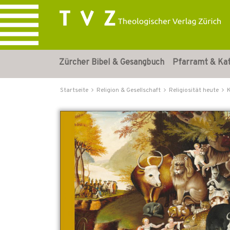
Zürcher Bibel & Gesangbuch
Pfarramt & Ka
Startseite
Religion & Gesellschaft
Religiosität heute
K