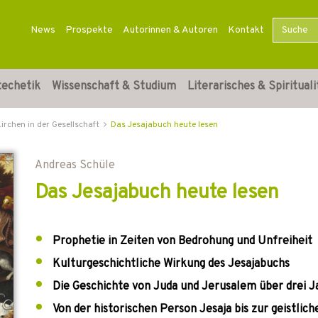
News
Prospekte
Autorinnen & Autoren
Kontakt
techetik
Wissenschaft & Studium
Literarisches & Spirituali
irchen in der Gesellschaft
Das Jesajabuch heute lesen
Andreas Schüle
Das Jesajabuch heute lesen
Prophetie in Zeiten von Bedrohung und Unfreiheit
Kulturgeschichtliche Wirkung des Jesajabuchs
Die Geschichte von Juda und Jerusalem über drei 
Von der historischen Person Jesaja bis zur geistlic