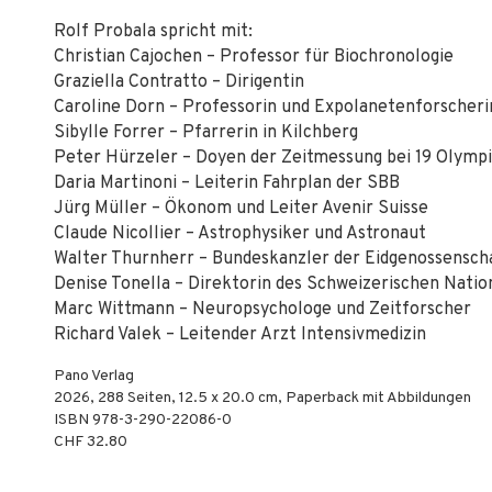
Rolf Probala spricht mit:
Christian Cajochen – Professor für Biochronologie
Graziella Contratto – Dirigentin
Caroline Dorn – Professorin und Expolanetenforscheri
Sibylle Forrer – Pfarrerin in Kilchberg
Peter Hürzeler – Doyen der Zeitmessung bei 19 Olymp
Daria Martinoni – Leiterin Fahrplan der SBB
Jürg Müller – Ökonom und Leiter Avenir Suisse
Claude Nicollier – Astrophysiker und Astronaut
Walter Thurnherr – Bundeskanzler der Eidgenossensch
Denise Tonella – Direktorin des Schweizerischen Nat
Marc Wittmann – Neuropsychologe und Zeitforscher
Richard Valek – Leitender Arzt Intensivmedizin
Pano Verlag
2026
,
288
Seiten, 12.5 x 20.0 cm,
Paperback mit Abbildungen
ISBN
978-3-290-22086-0
CHF 32.80