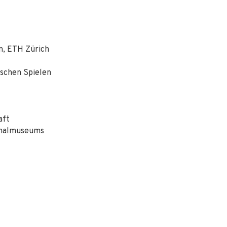
n, ETH Zürich
ischen Spielen
aft
ionalmuseums