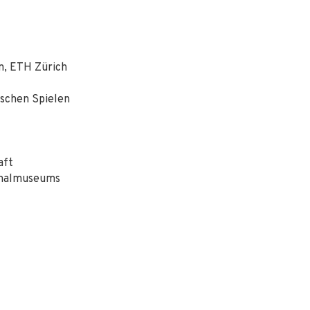
n, ETH Zürich
ischen Spielen
aft
ionalmuseums