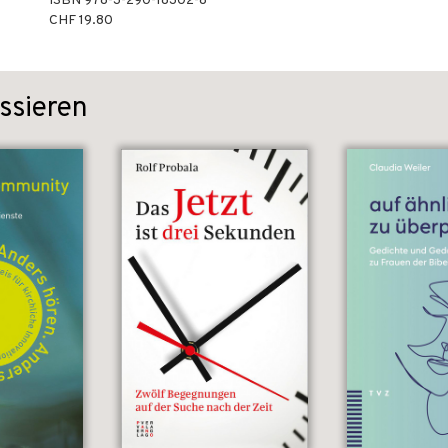
ISBN
978-3-290-18302-8
CHF 19.80
ssieren