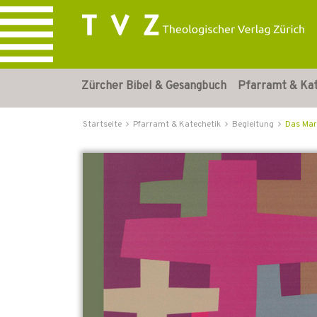
Zürcher Bibel & Gesangbuch
Pfarramt & Ka
Startseite
Pfarramt & Katechetik
Begleitung
Das Mar