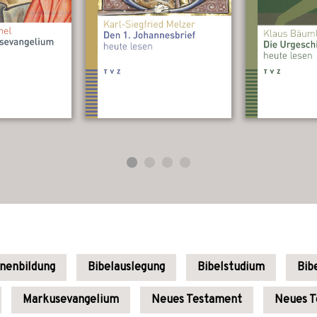
enenbildung
Bibelauslegung
Bibelstudium
Bib
Markusevangelium
Neues Testament
Neues T