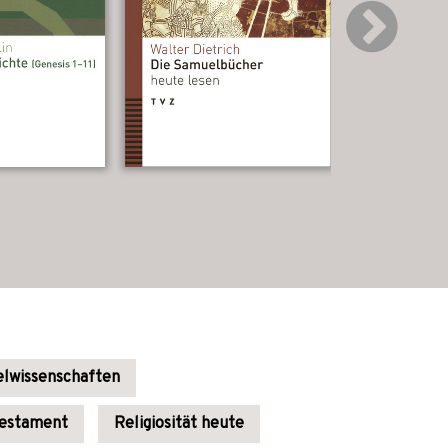
elwissenschaften
estament
Religiosität heute