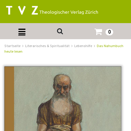
0
Startseite
Literarisches & Spiritualität
Lebenshilfe
Das Nahumbuch
heute lesen