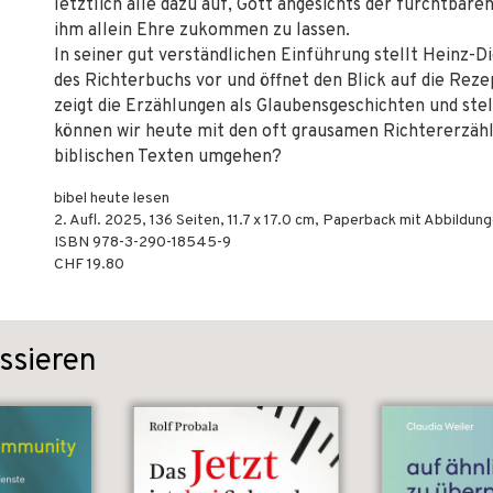
letztlich alle dazu auf, Gott angesichts der furchtbar
ihm allein Ehre zukommen zu lassen.
In seiner gut verständlichen Einführung stellt Heinz-
des Richterbuchs vor und öffnet den Blick auf die Reze
zeigt die Erzählungen als Glaubensgeschichten und stel
können wir heute mit den oft grausamen Richtererzäh
biblischen Texten umgehen?
bibel heute lesen
2. Aufl.
2025
,
136
Seiten, 11.7 x 17.0 cm,
Paperback mit Abbildun
ISBN
978-3-290-18545-9
CHF 19.80
ssieren