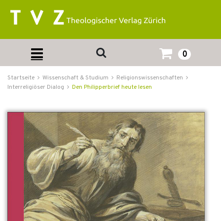
0
Startseite
Wissenschaft & Studium
Religionswissenschaften
Interreligiöser Dialog
Den Philipperbrief heute lesen