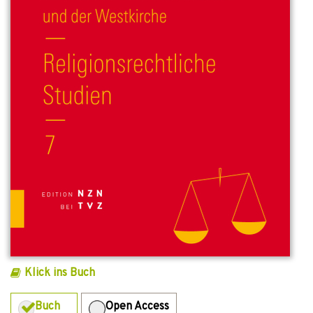
Klick ins Buch
Buch
Open Access