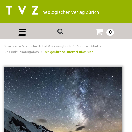
0
Startseite
Zürcher Bibel & Gesangbuch
Zürcher Bibel
Grossdruckausgaben
Der gestirnte Himmel über uns