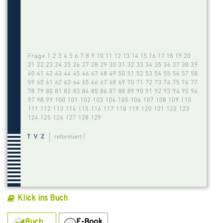
Klick ins Buch
Buch
E-Book